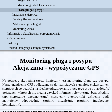
Magistrala CAN
Monitoring odwłoka śmieciarki
Praca pługa i posypu
Integracja z kierowcą
Pomiary fizykochemiczne
Zdalny odczyt tachografu
Monitoring wideo
Informacje o aktualizacjach oprogramowania
Oferta cenowa
Instrukcje
Dodatki i integracja z innymi systemami
Monitoring pługa i posypu
Akcja zima - wypożyczanie GPS
Na potrzeby akcji zima często konieczny jest monitoring pługa czy posypu.
Nasze urządzenia GPS podłączane są do istniejących sygnałów elektrycznych
sterujących co pozwala na idealne odwzorowanie pracy tego typu pojazdów. W
pojazdach w których nie można uzyskać informacji elektrycznej bezpośrednio
(np. sterowanie pneumatyczne) stosujemy przetworniki ciśnienia bądź
montujemy odpowiednie czujniki niezależnie (czujniki indukcyjne,
kontaktrony).
Sprzęt na akcję zima można u nas wypożyczyć na dowolny okres