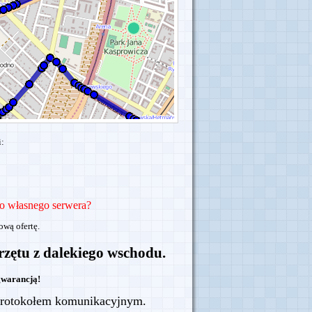
i:
o własnego serwera?
wą ofertę.
rzętu z dalekiego wschodu.
gwarancją!
protokołem komunikacyjnym.