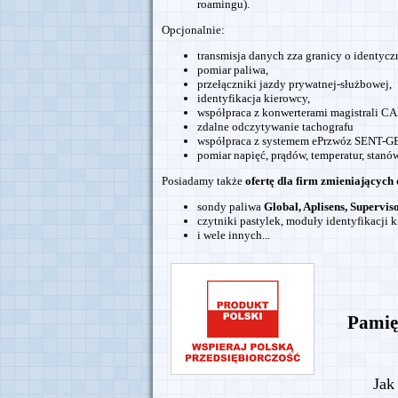
roamingu).
Opcjonalnie:
transmisja danych zza granicy o identycz
pomiar paliwa
,
przełączniki jazdy prywatnej-służbowej
,
identyfikacja kierowcy
,
współpraca z konwerterami
magistrali CA
zdalne odczytywanie tachografu
współpraca z systemem ePrzwóz SENT-GE
pomiar napięć, prądów, temperatur, stan
Posiadamy także
ofertę dla firm zmieniających
sondy paliwa
Global, Aplisens, Superviso
czytniki pastylek, moduły identyfikacji 
i wele innych...
Pamię
Jak