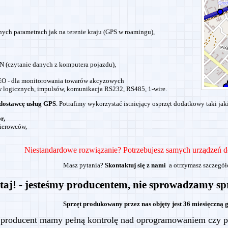
nych parametrach jak na terenie kraju (GPS w roamingu),
N (czytanie danych z komputera pojazdu)
,
O - dla monitorowania towarów akcyzowych
ów logicznych, impulsów, komunikacja RS232, RS485, 1-wire.
 dostawcę usług GPS
. Potrafimy wykorzystać istniejący osprzęt dodatkowy taki jak
r,
kierowców,
Niestandardowe rozwiązanie? Potrzebujesz samych urządzeń d
Masz pytania?
Skontaktuj się z nami
a otrzymasz szczegóło
taj! - jesteśmy producentem, nie sprowadzamy sp
Sprzęt produkowany przez nas objęty jest 36 miesięczną 
 producent mamy pełną kontrolę nad oprogramowaniem czy 