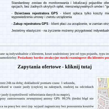
Standardowy zestaw do monitorowania i lokalizacji pojazdów ofe
opcjach, bez żadnych ukrytych opłat, nierozwiązywalnych umów i "g
-
Dzierżawa rejestratora GPS
- klient opłaca tylko koszty mi
wypowiedzenia umowy i zwrotu urządzenia
-
Zakup rejestratora GPS
- klient płaci za urządzenie, w zamian ot
Jesteśmy elastyczni - na życzenie możemy przygotować indywidual
ane są indywidualnie z klientem, koszt uzależniony jest od typu pojazdu, typu in
 samodzielny.
Posiadamy bardzo atrakcyjne stawki roamingowe dla klientów por
Zapytania ofertowe - kliknij tutaj
rzez 24h na dobę; dokładność pomiaru czasu: 1 sekunda,
kund w czasie jazdy (częściej na zakrętach, rzadziej na odcinkach
 jazdy (częstotliwość odświeżania danych na mapie),
 przy zastosowaniu zewnętrznej anteny GPS: 99,5% (średni błąd nie
a na pracę bez sieci (np. wyjazd zagraniczny bez ponoszenia kosztów