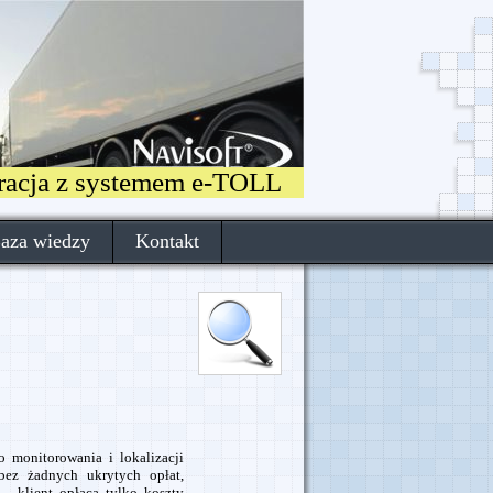
gracja z systemem e-TOLL
aza wiedzy
Kontakt
monitorowania i lokalizacji
bez żadnych ukrytych opłat,
- klient opłaca tylko koszty