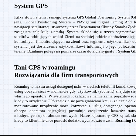
System GPS
Kilka słów na temat samego systemu GPS Global Positioning System (
(ang. Global Positioning System – NAVigation Signal Timing And 
nawigacji satelitarnej, stworzony przez Departament Obrony Stanów Zj
zasięgiem całą kulę ziemską. System składa się z trzech segmentó
satelitów orbitujących wokół Ziemi na średniej orbicie okołoziemskiej
kontrolnych i monitorujących na ziemi oraz segmentu użytkownika - o
systemu jest dostarczenie użytkownikowi informacji o jego położeniu
terenie. Działanie polega na pomiarze czasu dotarcia sygnału...
System GP
Tani GPS w roamingu
Rozwiązania dla firm transportowych
Roaming to nazwa usługi dostępnej m.in. w sieciach telefonii komórkowej
usług obcych sieci w momencie gdy użytkownik (abonent) znajduje się
własnego operatora. W systemach lokalizacji i namierzania pojazdów r
kiedy to urządzenie GPS znajdzie się poza granicami kraju - zależnie od 
monitorowane urządzenie może korzystać z usług dostępnego opera
obcego operatora najczęściej powoduje zwiększenie kosztów tra
miesięcznych opłat abonamentowych. Nasze rejestratory GPS są tak sk
kiedy to klient nie chce ponosić dodatkowych kosztów zwi...
Roaming i G