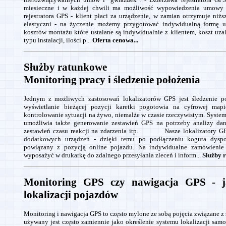
miesieczne i w każdej chwili ma możliwość wypowiedzenia umowy 
rejestratora GPS - klient płaci za urządzenie, w zamian otrzymuje niż
elastyczni - na życzenie możemy przygotować indywidualną formę
kosztów montażu które ustalane są indywidualnie z klientem, koszt uza
typu instalacji, ilości p...
Oferta cenowa...
Służby ratunkowe
Monitoring pracy i śledzenie położenia
Jednym z możliwych zastosowań lokalizatorów GPS jest śledzenie p
wyświetlanie bieżącej pozycji karetki pogotowia na cyfrowej ma
kontrolowanie sytuacji na żywo, niemalże w czasie rzeczywistym. Syste
umożliwia także generowanie zestawień GPS na potrzeby analizy dan
zestawień czasu reakcji na zdarzenia itp. Nasze lokalizatory GP
dodatkowych urządzeń - dzięki temu po podłączeniu koguta dyspo
powiązany z pozycją online pojazdu. Na indywidualne zamówienie
wyposażyć w drukarkę do zdalnego przesyłania zleceń i inform...
Służby r
Monitoring GPS czy nawigacja GPS - j
lokalizacji pojazdów
Monitoring i nawigacja GPS to często mylone ze sobą pojęcia związane 
używany jest często zamiennie jako określenie systemu lokalizacji sam