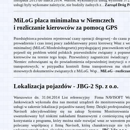
listopada 2013 do marca 2014. Wartość wykonanych usług wyniosła 3722,
usługi były wykonane należycie, nie budziły żadnych z...
Zarząd Dróg P
MiLoG płaca minimalna w Niemczech
i rozliczanie kierowców za pomocą GPS
Przedsiębiorca powinien rejestrować czasy operacji drogowej - do czasu p
prowadzenia i czas innej pracy zadeklarowany przez kierowcę Wraz z we
minimalnej (MiLoG Mindeslohngesetz) przysługującej pracownikom w
pojawił się problem wśród polskich przewoźników związany z popra
kierowców na terenie tego kraju. Przewoźnicy zagraniczni świadczący
Niemiec zobowiązani są do powiadomienia odpowiedniej instytucji o r
transportowych; w przypadku kontroli firma transportowa ma oko
stosownych dokumentów związanych z MiLoG. Wsp...
MiLoG - rozliczan
Lokalizacja pojazdów - JBG-2 Sp. z o.o.
Warszowice dn. 31.04.2014 List referencyjny Firma NAVISOFT Wo
Jankowicach wykonała dna nas montaż urządzeń do monitorowania po
usługi w zakresie lokalizacji pojazdów naszej firmy. Dzięki profesjonalnej
Navisoft zdecydowaliśmy się na zakup Systemu Monitorowani
uwarunkowany był niskimi nakładami finansowymi z comiesięczną opła
korzystania z programu, który można stale rozwijać wraz ze wzrostem pot
polecamy współpracę z firmą Navisoft, którą charakteryzuje nie tylo
wykonywanych usług, ale także pasą tworzenia oraz o...
JBG-2 Sp. z o.o...