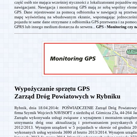
część osób nie mająca wcześniej styczności z lokalizatorami pojazdów my
nawigacjami. Nawigacja i monitoring GPS mają ze sobą wspólny elemen
GPS. Dane rejestrowane za pomocą odbiornika w nawigacji są przetwa
mapę wyświetlaną na wbudowanym ekranie, wspomagając jednocześnie
pojazdu te same dane otrzymane z odbiornika GPS przetwarza i za pomoc
GPRS lub innego medium dostarcza do serwera...
GPS - Monitoring czy n
Wypożyczanie sprzętu GPS
Zarząd Dróg Powiatowych w Rybniku
Rybnik, dnia 18.04.2014r. POŚWIADCZENIE Zarząd Dróg Powiatowyc
firma Szymik Wojciech NAVISOFT z siedzibą ul. Górnicza 23a, 44-264 Ja
Zarządu wykonywała usługi związane z wynajmem i montażem urządz
utrzymania dróg oraz aktualizacją i przetwarzaniem pozyskanych
2012/2013. Wynajem urządzeń w 5 pojazdach w okresie od grudnia 20
wykonanych usług wyniosła 3690 zł brutto 2013/2014. Wynajem urządze