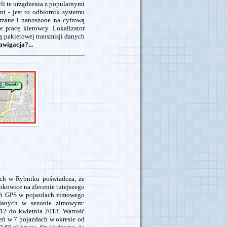
li te urządzenia z popularnymi
t - jest to odbiornik systemu
rzane i nanoszone na cyfrową
 pracę kierowcy. Lokalizator
ą pakietowej transmisji danych
awigacja?...
h w Rybniku poświadcza, że
nkowice na zlecenie tutejszego
eń GPS w pojazdach zimowego
 danych w sezonie zimowym:
12 do kwietnia 2013. Wartość
ń w 7 pojazdach w okresie od