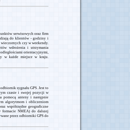
punktów serwisowych oraz firm
żają do klientów - godziny i
h wieczornych czy w weekendy.
ztów wdrożenia i utrzymania
odległościami orientacyjnymi,
my w każde miejsce w kraju.
odbiornik sygnału GPS. Jest to
cym czasie i swojej pozycji w
 za pomocą anteny i następnie
ym algorytmom i obliczeniom
oraz współrzędne geograficzne
 w formacie NMEA) do dalszej
tywane przez odbiorniki GPS do