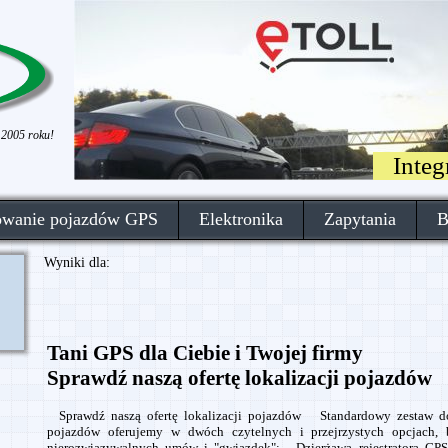
 2005 roku!
Inte
owanie pojazdów GPS
Elektronika
Zapytania
B
Wyniki dla:
Tani GPS dla Ciebie i Twojej firmy
Sprawdź naszą ofertę lokalizacji pojazdów
Sprawdź naszą ofertę lokalizacji pojazdów Standardowy zestaw do 
pojazdów oferujemy w dwóch czytelnych i przejrzystych opcjach, 
nierozwiązywalnych umów i "gwiazdek": - Dzierżawa rejestratora GPS 