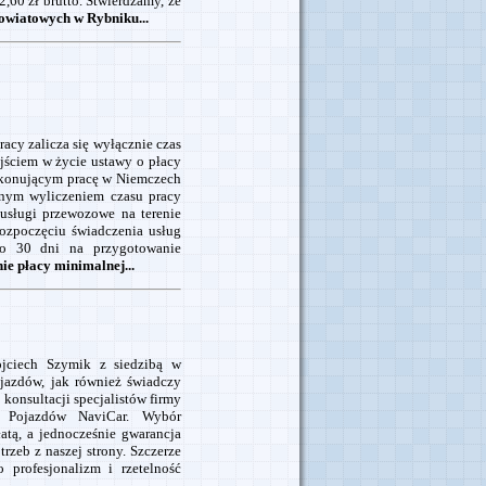
60 zł brutto. Stwierdzamy, że
owiatowych w Rybniku...
racy zalicza się wyłącznie czas
jściem w życie ustawy o płacy
ykonującym pracę w Niemczech
wnym wyliczeniem czasu pracy
 usługi przewozowe na terenie
ozpoczęciu świadczenia usług
ło 30 dni na przygotowanie
ie płacy minimalnej...
jciech Szymik z siedzibą w
jazdów, jak również świadczy
 konsultacji specjalistów firmy
a Pojazdów NaviCar. Wybór
tą, a jednocześnie gwarancja
rzeb z naszej strony. Szczerze
 profesjonalizm i rzetelność
.