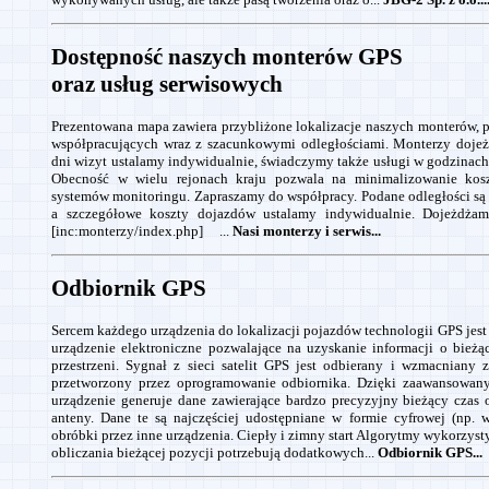
Dostępność naszych monterów GPS
oraz usług serwisowych
Prezentowana mapa zawiera przybliżone lokalizacje naszych monterów, 
współpracujących wraz z szacunkowymi odległościami. Monterzy dojeżd
dni wizyt ustalamy indywidualnie, świadczymy także usługi w godzinac
Obecność w wielu rejonach kraju pozwala na minimalizowanie kos
systemów monitoringu. Zapraszamy do współpracy. Podane odległości są 
a szczegółowe koszty dojazdów ustalamy indywidualnie. Dojeżdża
[inc:monterzy/index.php] ...
Nasi monterzy i serwis...
Odbiornik GPS
Sercem każdego urządzenia do lokalizacji pojazdów technologii GPS jest 
urządzenie elektroniczne pozwalające na uzyskanie informacji o bieżą
przestrzeni. Sygnał z sieci satelit GPS jest odbierany i wzmacniany
przetworzony przez oprogramowanie odbiornika. Dzięki zaawansowan
urządzenie generuje dane zawierające bardzo precyzyjny bieżący czas 
anteny. Dane te są najczęściej udostępniane w formie cyfrowej (np.
obróbki przez inne urządzenia. Ciepły i zimny start Algorytmy wykorzys
obliczania bieżącej pozycji potrzebują dodatkowych...
Odbiornik GPS...