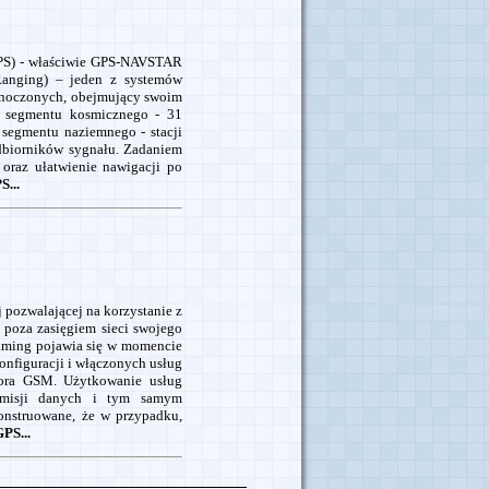
GPS) - właściwie GPS-NAVSTAR
Ranging) – jeden z systemów
ednoczonych, obejmujący swoim
w: segmentu kosmicznego - 31
; segmentu naziemnego - stacji
dbiorników sygnału. Zadaniem
 oraz ułatwienie nawigacji po
S...
 pozwalającej na korzystanie z
 poza zasięgiem sieci swojego
oaming pojawia się w momencie
konfiguracji i włączonych usług
tora GSM. Użytkowanie usług
nsmisji danych i tym samym
onstruowane, że w przypadku,
PS...