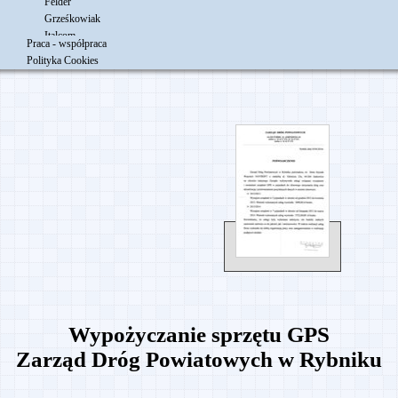
Felder
Grześkowiak
Italcom
Praca - współpraca
BasellOrlen Polyolefins
Polityka Cookies
TN Trans-Net S.A.
Wypożyczanie sprzętu GPS
Zarząd Dróg Powiatowych w Rybniku