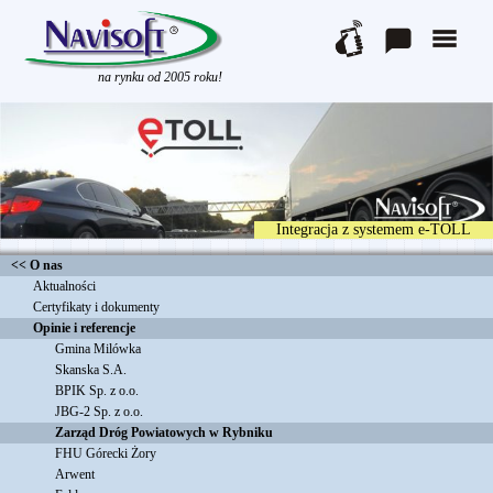
na rynku od 2005 roku!
Integracja z systemem e-TOLL
<< O nas
Aktualności
Sznura Sp. z o.o.
Certyfikaty i dokumenty
Felder 2016
Opinie i referencje
Agmaz
Gmina Milówka
Skanska S.A.
BPIK Sp. z o.o.
JBG-2 Sp. z o.o.
Zarząd Dróg Powiatowych w Rybniku
FHU Górecki Żory
Arwent