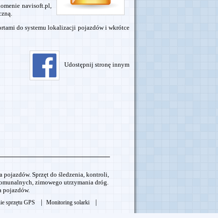
omenie navisoft.pl,
czną.
ortami do systemu lokalizacji pojazdów i wkrótce
Udostępnij stronę innym
 pojazdów. Sprzęt do śledzenia, kontroli,
komunalnych, zimowego utrzymania dróg.
a pojazdów.
|
|
ie sprzętu GPS
Monitoring solarki