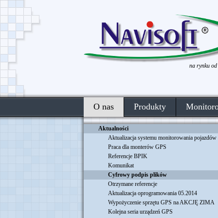
Oferta współpracy dla monterów
Zdalne pobieranie plików DDD z tachografów
Aktualizacja oprogramowania
Życzenia
Integracja z TimoCom
Wrześniowa aktualizacja
Grand Prix Polski
na rynku od
Nowa wersja oprogramowania NaviCar
Opinie - Skanska S.A.
Płaca minimalna z GPS
Monterzy GPS
O nas
Produkty
Monitor
Aktualizacja oprogramowania
Sprzęt GPS do pługopiaskarek
Aktualności
Navisoft już od 10 lat!
Aktualizacja systemu monitorowania pojazdów
Praca dla monterów GPS
Referencje BPIK
Komunikat
Cyfrowy podpis plików
Otrzymane referencje
Aktualizacja oprogramowania 05.2014
Wypożyczenie sprzętu GPS na AKCJĘ ZIMA
Kolejna seria urządzeń GPS