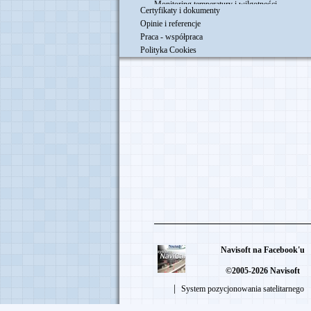
Monitoring temperatury i wilgotności
Certyfikaty i dokumenty
Monitorowanie pojazdów - aktualizacja system
Opinie i referencje
Zimowe utrzymanie dróg
Praca - współpraca
Mobilny rejestrator wideo z GPS i WiFi
Polityka Cookies
Usługi komunalne - monitoring GPS Śmieciare
Woodstock 2012
Navisoft obecny na Euro 2012
Wkrótce nowy produkt - NV-GPS2-Loco
Certyfikat Rzetelna Firma
Nowy produkt - mobilny rejestrator wideo
Wkrótce nowe produkty
Monitoring pracy chłodni
Navisoft na Facebook'u
©2005-2026 Navisoft
|
System pozycjonowania satelitarnego