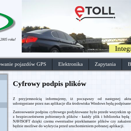
 2005 roku!
Inte
owanie pojazdów GPS
Elektronika
Zapytania
B
Cyfrowy podpis plików
Z przyjemnością informujemy, iż począwszy od następnej aktua
udostępniane przez nas aplikacje dla środowiska Windows będą podpisane
Zastosowanie podpisu cyfrowego podyktowane było przede wszystkim s
z bezpieczeństwem pobieranych plików - każdy plik i biblioteka będą 
NAVISOFT dzięki czemu ewentualne przekłamanie plików czy zakażeni
będzie możliwe do wykrycia przed uruchomieniem pobranej aplikacji.