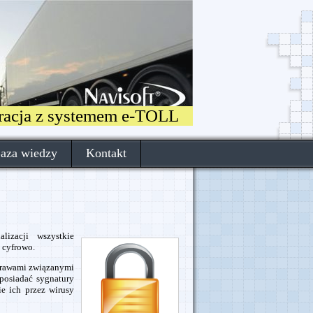
gracja z systemem e-TOLL
aza wiedzy
Kontakt
lizacji wszystkie
 cyfrowo.
prawami związanymi
posiadać sygnatury
e ich przez wirusy