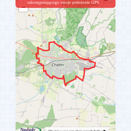
Monterzy GPS
Aktualizacja oprogramowania
Sprzęt GPS do pługopiaskarek
Navisoft już od 10 lat!
Aktualizacja systemu monitorowania pojazdów
Praca dla monterów GPS
Referencje BPIK
Komunikat
Cyfrowy podpis plików
Otrzymane referencje
Aktualizacja oprogramowania 05.2014
Wypożyczenie sprzętu GPS na AKCJĘ ZIMA
Kolejna seria urządzeń GPS
Monitoring temperatury i wilgotności
Monitorowanie pojazdów - aktualizacja systemu
Zimowe utrzymanie dróg
Mobilny rejestrator wideo z GPS i WiFi
Usługi komunalne - monitoring GPS Śmieciarek
Woodstock 2012
Navisoft obecny na Euro 2012
Wkrótce nowy produkt - NV-GPS2-Loco
Certyfikat Rzetelna Firma
Nowy produkt - mobilny rejestrator wideo
Wkrótce nowe produkty