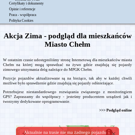
Eksport do 4Tans
Certyfikaty i dokumenty
Współpraca z Sixfold
Opinie i referencje
Drodzy Klienci!
Praca - współpraca
Nowa siedziba Navisoft
Polityka Cookies
Integracja e-Przewóz SENT-GEO
Aktualizacja NaviCar
Akcja Zima - podgląd dla mieszkańców
Wesołych Świąt 2018
Aktualizacja 10.2018
Miasto Chełm
Aktualizacja NaviCar 06.2018
Monitoring linii autobusowych
Nowy dodatek w NavicarWEB
W ostatnim czasie udostępniliśmy stronę Internetową dla mieszkańców miasta
Aktualizacja
Chełm na której mogą sprawdzać na żywo gdzie znajdują się pojazdy
zimowego utrzymania dróg należące do MPGK Chełm.
Akcja zima - wypożyczanie GPS
Aktualizacja Systemu Monitorowania Pojazdów
Pozycje pojazdów aktualizowane są na bieżąco, tak aby w każdej chwili
Oferta współpracy dla monterów
możliwe było sprawdzenie gdzie znajdują się pojazdy odśnieżające.
Zdalne pobieranie plików DDD z tachografów
Potrzebujesz niestandardowego rozwiązania związanego z monitoringiem
Aktualizacja oprogramowania
GPS? Zapraszamy do współpracy - jesteśmy producentem urządzeń jak i
Życzenia
tworzymy dedykowane oprogramowanie.
Integracja z TimoCom
Wrześniowa aktualizacja
>>>
Podgląd online
Grand Prix Polski
Nowa wersja oprogramowania NaviCar
Opinie - Skanska S.A.
Płaca minimalna z GPS