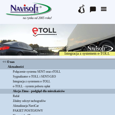
Wkrótce nowy produkt
Zwrot podatku VAT
Wyprzedaż nadwyżek magazynowych
na rynku od 2005 roku!
11 Rajd Polski Historyczny
Zmiany w systemie SENT
Navisoft sp. z o.o.
Przewóz towarów - SENT
18 lat Navisoft
Informacja o przekształceniu firmy
Rajd Wisły 2022
Ważny komunikat w sprawie systemu SENT
Integracja z systemem e-TOLL
Kolejna seria rejestratorów
<< O nas
Zapraszamy do współpracy!
Aktualności
Życzenia
Połączenie systemu SENT oraz eTOLL
Sygnalizator e-TOLL i SENT-GEO
Integracja z systemem e-TOLL
e-TOLL - system poboru opłat
Akcja Zima - podgląd dla mieszkańców
Rafał
Zdalny odczyt tachografów
Aktualizacja NaviCar
PAKIET POSTOJOWY