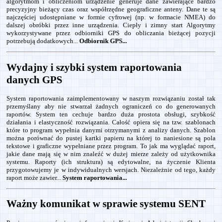
algorytmom i obliczeniom urządzenie generuje dane zawierające bardzo
precyzyjny bieżący czas oraz współrzędne geograficzne anteny. Dane te są
najczęściej udostępniane w formie cyfrowej (np. w formacie NMEA) do
dalszej obróbki przez inne urządzenia. Ciepły i zimny start Algorytmy
wykorzystywane przez odbiorniki GPS do obliczania bieżącej pozycji
potrzebują dodatkowych...
Odbiornik GPS...
Wydajny i szybki system raportowania
danych GPS
System raportowania zaimplementowany w naszym rozwiązaniu został tak
przemyślany aby nie stwarzał żadnych ograniczeń co do generowanych
raportów. System ten cechuje bardzo duża prostota obsługi, szybkość
działania i elastyczność rozwiązania. Całość opiera się na tzw. szablonach
które to program wypełnia danymi otrzymanymi z analizy danych. Szablon
można porównać do pustej kartki papieru na której to naniesione są pola
tekstowe i graficzne wypełniane przez program. To jak ma wyglądać raport,
jakie dane mają się w nim znaleźć w dużej mierze zależy od użytkownika
systemu. Raporty (ich struktura) są edytowalne, na życzenie Klienta
przygotowujemy je w indywidualnych wersjach. Niezależnie od tego, każdy
raport może zawier...
System raportowania...
Ważny komunikat w sprawie systemu SENT