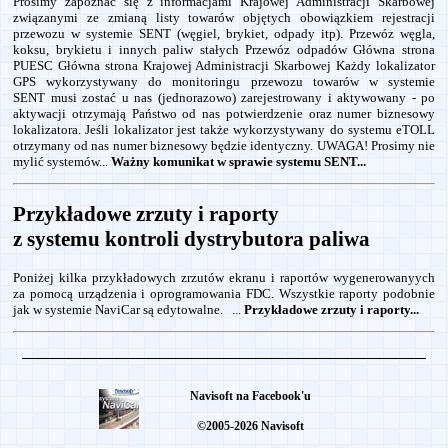
Prosimy zapoznać się z informacjami Krajowej Administracji Skarbowej
związanymi ze zmianą listy towarów objętych obowiązkiem rejestracji
przewozu w systemie SENT (węgiel, brykiet, odpady itp). Przewóz węgla,
koksu, brykietu i innych paliw stałych Przewóz odpadów Główna strona
PUESC Główna strona Krajowej Administracji Skarbowej Każdy lokalizator
GPS wykorzystywany do monitoringu przewozu towarów w systemie
SENT musi zostać u nas (jednorazowo) zarejestrowany i aktywowany - po
aktywacji otrzymają Państwo od nas potwierdzenie oraz numer biznesowy
lokalizatora. Jeśli lokalizator jest także wykorzystywany do systemu eTOLL
otrzymany od nas numer biznesowy będzie identyczny. UWAGA! Prosimy nie
mylić systemów...
Ważny komunikat w sprawie systemu SENT...
Przykładowe zrzuty i raporty
z systemu kontroli dystrybutora paliwa
Poniżej kilka przykładowych zrzutów ekranu i raportów wygenerowanyych
za pomocą urządzenia i oprogramowania FDC. Wszystkie raporty podobnie
jak w systemie NaviCar są edytowalne. ...
Przykładowe zrzuty i raporty...
Navisoft na Facebook'u
©2005-2026 Navisoft