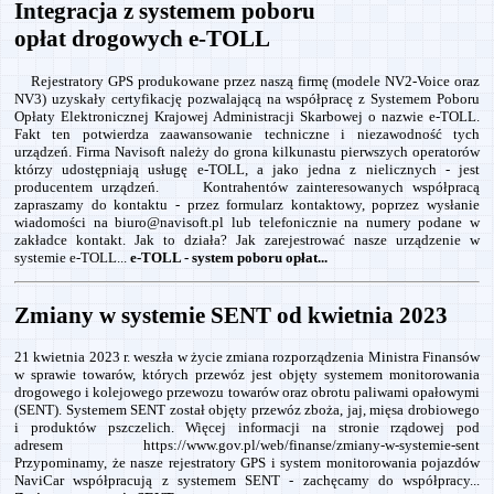
Integracja z systemem poboru
opłat drogowych e-TOLL
Rejestratory GPS produkowane przez naszą firmę (modele NV2-Voice oraz
NV3) uzyskały certyfikację pozwalającą na współpracę z Systemem Poboru
Opłaty Elektronicznej Krajowej Administracji Skarbowej o nazwie e-TOLL.
Fakt ten potwierdza zaawansowanie techniczne i niezawodność tych
urządzeń. Firma Navisoft należy do grona kilkunastu pierwszych operatorów
którzy udostępniają usługę e-TOLL, a jako jedna z nielicznych - jest
producentem urządzeń. Kontrahentów zainteresowanych współpracą
zapraszamy do kontaktu - przez formularz kontaktowy, poprzez wysłanie
wiadomości na biuro@navisoft.pl lub telefonicznie na numery podane w
zakładce kontakt. Jak to działa? Jak zarejestrować nasze urządzenie w
systemie e-TOLL...
e-TOLL - system poboru opłat...
Zmiany w systemie SENT od kwietnia 2023
21 kwietnia 2023 r. weszła w życie zmiana rozporządzenia Ministra Finansów
w sprawie towarów, których przewóz jest objęty systemem monitorowania
drogowego i kolejowego przewozu towarów oraz obrotu paliwami opałowymi
(SENT). Systemem SENT został objęty przewóz zboża, jaj, mięsa drobiowego
i produktów pszczelich. Więcej informacji na stronie rządowej pod
adresem https://www.gov.pl/web/finanse/zmiany-w-systemie-sent
Przypominamy, że nasze rejestratory GPS i system monitorowania pojazdów
NaviCar współpracują z systemem SENT - zachęcamy do współpracy...