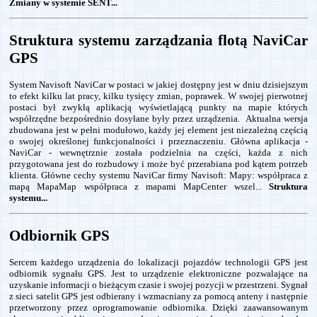
Zmiany w systemie SENT...
Struktura systemu zarządzania flotą NaviCar
GPS
System Navisoft NaviCar w postaci w jakiej dostępny jest w dniu dzisiejszym
to efekt kilku lat pracy, kilku tysięcy zmian, poprawek. W swojej pierwotnej
postaci był zwykłą aplikacją wyświetlającą punkty na mapie których
współrzędne bezpośrednio dosyłane były przez urządzenia. Aktualna wersja
zbudowana jest w pełni modułowo, każdy jej element jest niezależną częścią
o swojej określonej funkcjonalności i przeznaczeniu. Główna aplikacja -
NaviCar - wewnętrznie została podzielnia na części, każda z nich
przygotowana jest do rozbudowy i może być przerabiana pod kątem potrzeb
klienta. Główne cechy systemu NaviCar firmy Navisoft: Mapy: współpraca z
mapą MapaMap współpraca z mapami MapCenter wszel...
Struktura
systemu...
Odbiornik GPS
Sercem każdego urządzenia do lokalizacji pojazdów technologii GPS jest
odbiornik sygnału GPS. Jest to urządzenie elektroniczne pozwalające na
uzyskanie informacji o bieżącym czasie i swojej pozycji w przestrzeni. Sygnał
z sieci satelit GPS jest odbierany i wzmacniany za pomocą anteny i następnie
przetworzony przez oprogramowanie odbiornika. Dzięki zaawansowanym