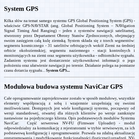
System GPS
Kilka słów na temat samego systemu GPS Global Positioning System (GPS) -
właściwie GPS-NAVSTAR (ang. Global Positioning System – NAVigation
Signal Timing And Ranging) – jeden z systemów nawigacji satelitarnej,
stworzony przez Departament Obrony Stanów Zjednoczonych, obejmujący
swoim zasięgiem całą kulę ziemską. System składa się z trzech segmentów:
segmentu kosmicznego - 31 satelitów orbitujących wokół Ziemi na średniej
orbicie okołoziemskiej; segmentu naziemnego - stacji kontrolnych i
monitorujących na ziemi oraz segmentu użytkownika - odbiorników sygnału.
Zadaniem systemu jest dostarczenie użytkownikowi informacji o jego
położeniu oraz ułatwienie nawigacji po terenie. Działanie polega na pomiarze
czasu dotarcia sygnału...
System GPS...
Modułowa budowa systemu NaviCar GPS
Całe oprogramowanie zaprojektowane zostało w sposób modułowy, wszystkie
elementy współpracują z sobą i wzajemnie uzupełniają się swoimi
możliwościami. Dostępnych jest wiele konfiguracji systemu, począwszy od
wersji standardowej, otwartej dla różnych klientów po wersje zamknięte
nastawione na pojedynczego klienta. Opis podstawowych modułów Systemu
NaviCar: Część serwerowa NV-FU (Firmware Uploader) - moduł
odpowiedzialny za komunikację z rejestratorami w trybie serwisowym, za ich
podstawową konfigurację i oprogramowanie. Pozwala na zdalną aktualizację
oprogramowania i modyfikowanie funkcjonalności (logicznej) urządzeń. NV-