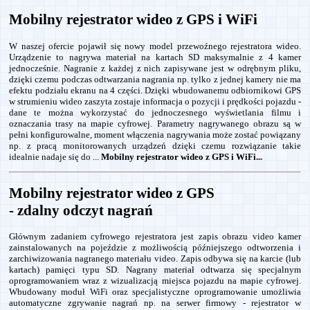
Mobilny rejestrator wideo z GPS i WiFi
W naszej ofercie pojawił się nowy model przewoźnego rejestratora wideo.
Urządzenie to nagrywa materiał na kartach SD maksymalnie z 4 kamer
jednocześnie. Nagranie z każdej z nich zapisywane jest w odrębnym pliku,
dzięki czemu podczas odtwarzania nagrania np. tylko z jednej kamery nie ma
efektu podziału ekranu na 4 części. Dzięki wbudowanemu odbiornikowi GPS
w strumieniu wideo zaszyta zostaje informacja o pozycji i prędkości pojazdu -
dane te można wykorzystać do jednoczesnego wyświetlania filmu i
oznaczania trasy na mapie cyfrowej. Parametry nagrywanego obrazu są w
pełni konfigurowalne, moment włączenia nagrywania może zostać powiązany
np. z pracą monitorowanych urządzeń dzięki czemu rozwiązanie takie
idealnie nadaje się do ...
Mobilny rejestrator wideo z GPS i WiFi...
Mobilny rejestrator wideo z GPS
- zdalny odczyt nagrań
Głównym zadaniem cyfrowego rejestratora jest zapis obrazu video kamer
zainstalowanych na pojeździe z możliwością późniejszego odtworzenia i
zarchiwizowania nagranego materiału video. Zapis odbywa się na karcie (lub
kartach) pamięci typu SD. Nagrany materiał odtwarza się specjalnym
oprogramowaniem wraz z wizualizacją miejsca pojazdu na mapie cyfrowej.
Wbudowany moduł WiFi oraz specjalistyczne oprogramowanie umożliwia
automatyczne zgrywanie nagrań np. na serwer firmowy - rejestrator w