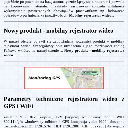
pojeździe po powrocie na bazę automatycznie łączy się z routerem i pozwala
na kopiowanie materiału. Przykłady zastosowań kontrola solidności
wykonywania powierzonych obowiązków pracownikom np. ładowacze
pojazdów typu śmieciarka (możliwość d...
Mobilny rejestrator wideo...
Nowy produkt - mobilny rejestrator wideo
W naszej ofercie pojawił się zapowiadany wcześniej produkt – mobilny
rejestrator wideo. Szczegółowy opis urządzenia i jego możliwości znajdą
Państwo wkrótce na naszej stronie ...
Nowy produkt - mobilny rejestrator
wideo...
Parametry techniczne rejestratora wideo z
GPS i WiFi
zasilanie 9 - 36V [wejscie], 12V [wyjscie] wbudowany moduł WIFI
802.11b/g/n wbudowany odbiornik GPS kompresja video H.264 dostępne
rozdzielczości: D1 [720x576] HD1 [720x288] CIF [352x288] 4x wejścia