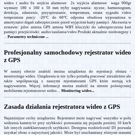
wideo i audio 6x wejścia alarmowe 2x wyjścia alarmowe waga 900gr
wymiary 180 x 160 x 50 mm tryby nagrywania: ręczne, harmonogram,
detekcja, zdarzenie, przyspieszanie, temperatura, utrata sygnału video
temperatura pracy: -20°C do 60°C odporna obudowa wyposażona w
amortyzator drgań zabezpieczenie przed wyjęciem karty pamięci Akcesoria w
zestawie: pilot antena GPS antena WIFI kluczyki do zabezpieczenia kart
pamięci przejściówki: audio/zasilania/video Produkt aktualnie niedostępny i
...
Parametry techniczne ...
Profesjonalny samochodowy rejestrator wideo
z GPS
W naszej ofercie znaleźć można urządzenia do rejestracji obrazu -
monitoringu wideo. Urządzenia te nie tylko potrafią pracować niezależnie ale
także współpracują z naszymi rejestratorami GPS które sterują ich
nagrywaniem. Więcej informacji można znaleźć na stronie poświęconej
mobilnemu rejestratorowi wideo....
Monitoring wideo...
Zasada działania rejestratora wideo z GPS
Najażniejsze cechy urządzenia: Rejestrator może nagrywać wszystko w polu
widzenia kamery/er przy szybkości poruszania się pojazdu poniżej 10 km/h
lub innych zadeklarowanych szybkości. Dostępna rozdzielczość D1 pozwala
uzyskać obraz o najwyższej jakości. Może być uruchamiany różnymi stanami