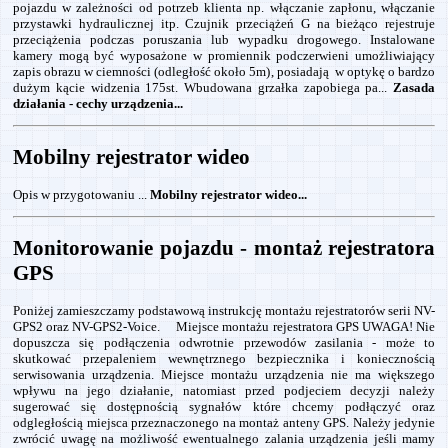
pojazdu w zależności od potrzeb klienta np. włączanie zapłonu, włączanie
przystawki hydraulicznej itp. Czujnik przeciążeń G na bieżąco rejestruje
przeciążenia podczas poruszania lub wypadku drogowego. Instalowane
kamery mogą być wyposażone w promiennik podczerwieni umożliwiający
zapis obrazu w ciemności (odległość około 5m), posiadają w optykę o bardzo
dużym kącie widzenia 175st. Wbudowana grzałka zapobiega pa...
Zasada
działania - cechy urządzenia...
Mobilny rejestrator wideo
Opis w przygotowaniu ...
Mobilny rejestrator wideo...
Monitorowanie pojazdu - montaż rejestratora
GPS
Poniżej zamieszczamy podstawową instrukcję montażu rejestratorów serii NV-
GPS2 oraz NV-GPS2-Voice. Miejsce montażu rejestratora GPS UWAGA! Nie
dopuszcza się podłączenia odwrotnie przewodów zasilania - może to
skutkować przepaleniem wewnętrznego bezpiecznika i koniecznością
serwisowania urządzenia. Miejsce montażu urządzenia nie ma większego
wpływu na jego działanie, natomiast przed podjeciem decyzji należy
sugerować się dostępnością sygnałów które chcemy podłączyć oraz
odgległością miejsca przeznaczonego na montaż anteny GPS. Należy jedynie
zwrócić uwagę na możliwość ewentualnego zalania urządzenia jeśli mamy