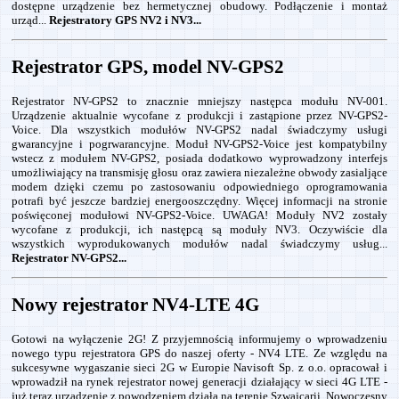
dostępne urządzenie bez hermetycznej obudowy. Podłączenie i montaż
urząd...
Rejestratory GPS NV2 i NV3...
Rejestrator GPS, model NV-GPS2
Rejestrator NV-GPS2 to znacznie mniejszy następca modułu NV-001.
Urządzenie aktualnie wycofane z produkcji i zastąpione przez NV-GPS2-
Voice. Dla wszystkich modułów NV-GPS2 nadal świadczymy usługi
gwarancyjne i pogrwarancyjne. Moduł NV-GPS2-Voice jest kompatybilny
wstecz z modułem NV-GPS2, posiada dodatkowo wyprowadzony interfejs
umożliwiający na transmisję głosu oraz zawiera niezależne obwody zasialjące
modem dzięki czemu po zastosowaniu odpowiedniego oprogramowania
potrafi być jeszcze bardziej energooszczędny. Więcej informacji na stronie
poświęconej modułowi NV-GPS2-Voice. UWAGA! Moduły NV2 zostały
wycofane z produkcji, ich następcą są moduły NV3. Oczywiście dla
wszystkich wyprodukowanych modułów nadal świadczymy usług...
Rejestrator NV-GPS2...
Nowy rejestrator NV4-LTE 4G
Gotowi na wyłączenie 2G! Z przyjemnością informujemy o wprowadzeniu
nowego typu rejestratora GPS do naszej oferty - NV4 LTE. Ze względu na
sukcesywne wygaszanie sieci 2G w Europie Navisoft Sp. z o.o. opracował i
wprowadził na rynek rejestrator nowej generacji działający w sieci 4G LTE -
już teraz urządzenie z powodzeniem działa na terenie Szwajcarii. Nowoczesny