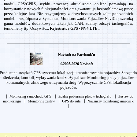
moduł GPS/GPRS, szybki procesor, aktualizacje on-line pozwalają na
korzystanie z nowych funkcjonalności oraz gwarantują bezproblemową pracę
przez kolejne lata. Nie rezygnujemy z dotychczasowych zalet poprzednich
modeli - współpraca z Systemem Monitorowania Pojazdów NaviCar, szeroką
gama modułów dodatkowych takch jak CAN, zdalny odczyt tachografów,
termometry itp. Oczywiśc...
Rejestrator GPS - NV4 LTE...
Navisoft na Facebook'u
©2005-2026 Navisoft
Producent urządzeń GPS, systemu lokalizacji i monitorowania pojazdów. Sprzęt do
śledzenia, kontroli, wykrywania kradzieży paliwa. Monitoring pracy pojazdów
komunalnych, zimowego utrzymania dróg. Wypożyczanie GPS, lokalizacja
pojazdów.
|
|
|
Monitoring samochodu GPS
Zdalne pobieranie plików tachografu
Zestaw do
|
|
|
monitoringu
Monitoring zestaw
GPS do auta
Najtańszy monitoring śmieciarki
|